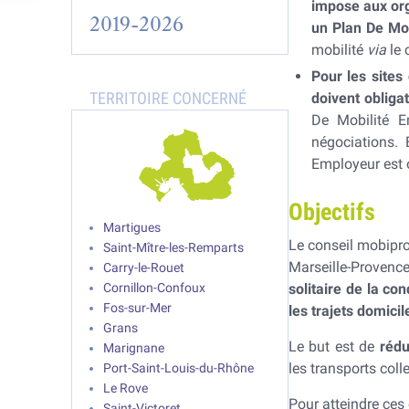
impose aux org
2019-2026
un Plan De Mo
mobilité
via
le 
Pour les sites
doivent obliga
De Mobilité E
négociations. 
Employeur est o
Objectifs
Martigues
Le conseil mobipro 
Saint-Mître-les-Remparts
Marseille-Provenc
Carry-le-Rouet
Cornillon-Confoux
solitaire de la co
Fos-sur-Mer
les trajets domicil
Grans
Le but est de
rédu
Marignane
les transports col
Port-Saint-Louis-du-Rhône
Le Rove
Pour atteindre ces 
Saint-Victoret