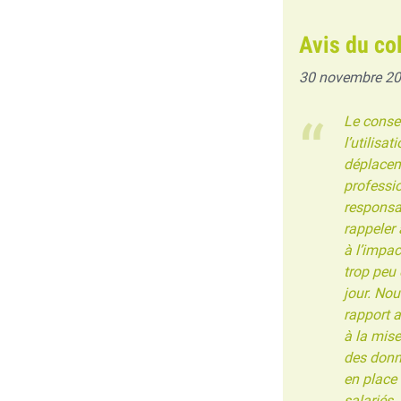
Avis du co
30 novembre 2
Le consei
l’utilisa
déplacem
professi
responsab
rappeler 
à l’impac
trop peu 
jour. No
rapport 
à la mise
des donné
en place 
salariés.