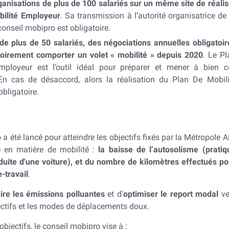
anisations de plus de 100 salariés sur un même site de réalis
bilité Employeur
. Sa transmission à l’autorité organisatrice de 
conseil mobipro est obligatoire.
 de plus de 50 salariés, des négociations annuelles obligatoir
toirement comporter un volet « mobilité » depuis 2020
. Le Pl
mployeur est l’outil idéal pour préparer et mener à bien c
En cas de désaccord, alors la réalisation du Plan De Mobili
bligatoire.
a été lancé pour atteindre les objectifs fixés par la Métropole Ai
e en matière de mobilité :
la baisse de l’autosolisme (pratiq
nduite d'une voiture), et du nombre de kilomètres effectués po
e-travail
.
ire les émissions polluantes
et d'
optimiser le report modal
ve
lectifs et les modes de déplacements doux.
objectifs, le conseil mobipro vise à :