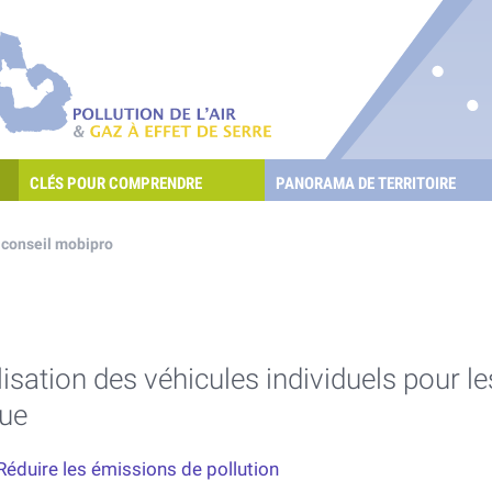
re les POllutioNs en Santé Environnement
Pollution de l'air & gaz à effet de serre
CLÉS POUR COMPRENDRE
PANORAMA DE TERRITOIRE
E L'AIR ET LES GAZ À EFFET DE SERRE ?
 conseil mobipro
ilisation des véhicules individuels pour 
que
Réduire les émissions de pollution