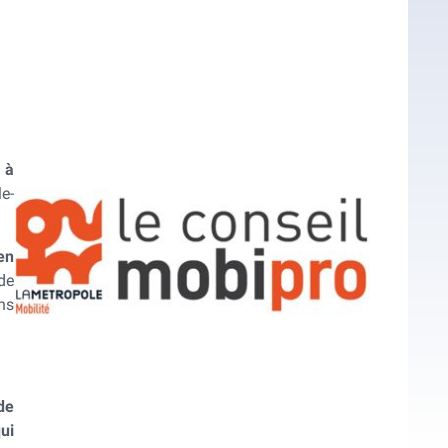
 à
e-
en
de
ns
de
qui