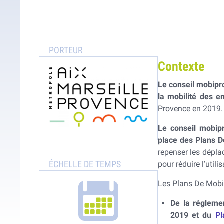
Mo
Pollution de l’air
Gaz à effet de serre
Contexte
Le conseil mobipr
la mobilité des e
Provence en 2019.
Le conseil mobipr
place des Plans D
repenser les dépla
pour réduire l’utili
Les Plans De Mobil
De la réglemen
2019 et du
Pl