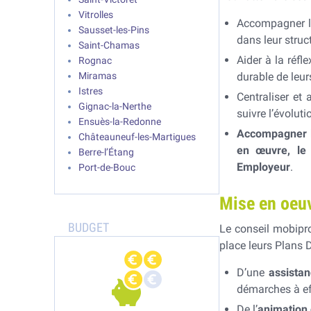
Vitrolles
Accompagner l
Sausset-les-Pins
dans leur struct
Saint-Chamas
Aider à la réfl
Rognac
Miramas
durable de leurs
Istres
Centraliser et
Gignac-la-Nerthe
suivre l’évolut
Ensuès-la-Redonne
Accompagner le
Châteauneuf-les-Martigues
en œuvre, le 
Berre-l’Étang
Employeur
.
Port-de-Bouc
Mise en oeu
Le conseil mobipr
place leurs Plans 
D’une
assista
démarches à ef
De l’
animation 