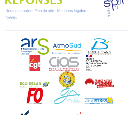
Nous contacter
-
Plan du site
-
Mentions légales
-
Crédits
ARS Paca
AtmoSud
Berre l'Etang
CGT
CIAS
DREAL Paca
Eco-Relais Côte Bleue
Etang marin
France Nature 
Force Ouvrière
Gignac-la-Nerthe
Istres
Martigues
Marseille-Fos
Métropole Aix-M
Miramas
Port-Saint-Louis
Rognac