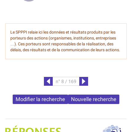
Le SPPPI relaie ici les données et résultats produits par les
porteurs des actions (organismes, institutions, entreprises
…). Ces porteurs sont responsables de la réalisation, des
délais, des résultats et de la communication de leurs actions.
n° 8 / 169
Précédent
Suivant
Modifier la recherche
Nouvelle recherche
SPPPI P
Projet Réponses - Réduire les POllutioNs en Santé Environnement