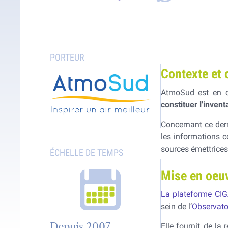
Surveillance des émissions
Pollution de l’air
Contexte et 
AtmoSud est en cha
constituer l'inve
Concernant ce dern
les informations c
sources émettrice
Mise en oeu
La plateforme CI
sein de l’
Observatoi
Depuis 2007
Elle fournit, de l