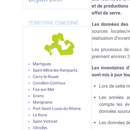
et de productions
effet de serre.
Les données des 
sources locales/
réalisation d’invent
Les processus de 
prennent environ 2
Martigues
Les inventaires 
Saint-Mître-les-Remparts
sont mis à jour to
Carry-le-Rouet
Cornillon-Confoux
Lors de cette m
Fos-sur-Mer
Grans
Les années an
Marignane
compte les éve
Port-Saint-Louis-du-Rhône
données sourc
Le Rove
Saint-Victoret
Les données de 
Vitrolles