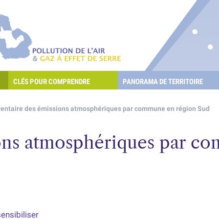
re les POllutioNs en Santé Environnement
Pollution de l'air & gaz à effet de serre
CLÉS POUR COMPRENDRE
PANORAMA DE TERRITOIRE
E L'AIR ET LES GAZ À EFFET DE SERRE ?
ventaire des émissions atmosphériques par commune en région Sud
ions atmosphériques par c
ensibiliser