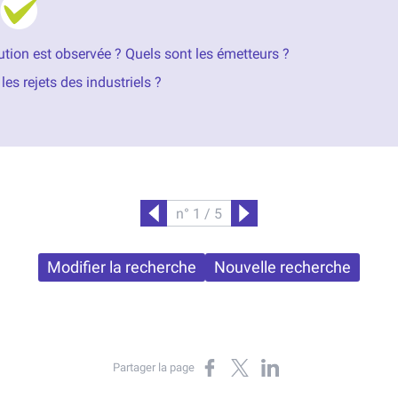
ution est observée ? Quels sont les émetteurs ?
les rejets des industriels ?
n° 1 / 5
Précédent
Suivant
Modifier la recherche
Nouvelle recherche
Partager sur Facebook
Partager sur X
Partager sur LinkedIn
Partager la page