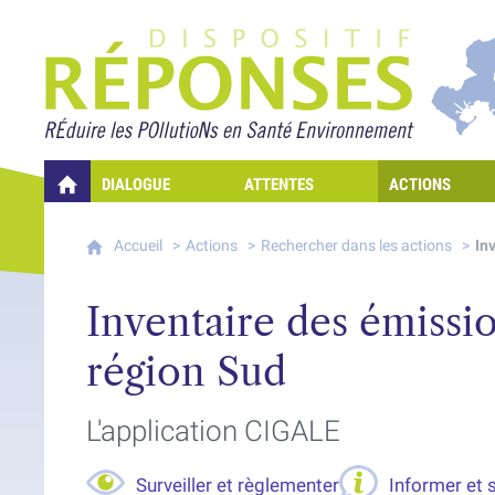
Projet Réponses - Rédui
DIALOGUE
ATTENTES
ACTIONS
QUELLES RÉPONSES À MES PRÉOCCUPATIONS SUR LA POLLUTION D
Accueil
Actions
Rechercher dans les actions
In
Inventaire des émiss
région Sud
L'application CIGALE
Surveiller et règlementer
Informer et s