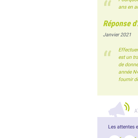
ans en ar
Réponse d
Janvier 2021
Effectuer
est un tr
de donnée
année N+
fournir d
Les attentes 