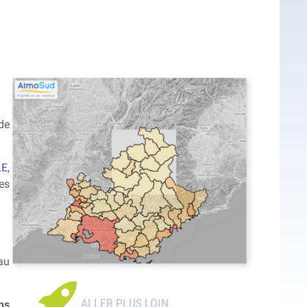
de
LE
,
es
au
ns