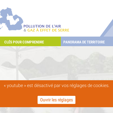
éduire les POllutioNs en Santé Environnement
Pollution de l'air & gaz à effet de serr
CLÉS POUR COMPRENDRE
PANORAMA DE TERRITOIRE
R ET LES GAZ À EFFET DE SERRE ?
« youtube » est désactivé par vos réglages de cookies.
Ouvrir les réglages