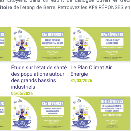
s citoyens, dans un esprit de dialogue ouvert et d’éc
itoire
de l'étang de Berre. Retrouvez les KFé RÉPONSES en 
Étude sur l’état de santé
Le Plan Climat Air
des populations autour
Energie
des grands bassins
31/03/2026
industriels
05/05/2026