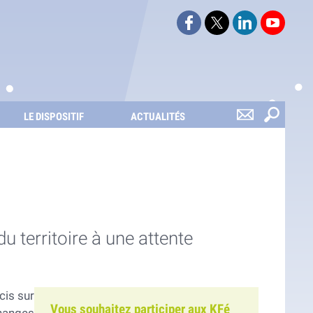
Suivez-nous sur Faceboo
Suivez-nous sur Twi
Retrouvez-nou
Retrouv
LE DISPOSITIF
ACTUALITÉS
 territoire à une attente
cis sur
Vous souhaitez participer aux KFé