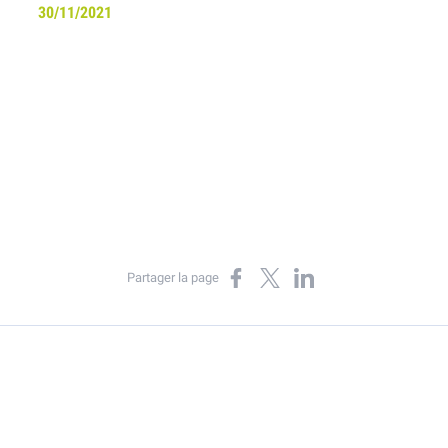
30/11/2021
Partager sur Facebook
Partager sur X
Partager sur LinkedIn
Partager la page