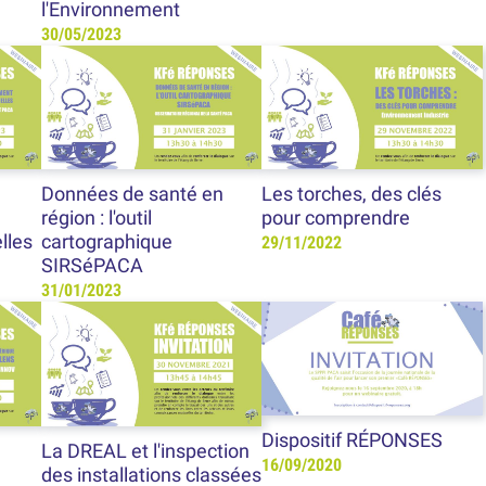
l'Environnement
30/05/2023
Données de santé en
Les torches, des clés
région : l'outil
pour comprendre
elles
cartographique
29/11/2022
SIRSéPACA
31/01/2023
Dispositif RÉPONSES
La DREAL et l'inspection
16/09/2020
des installations classées