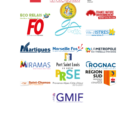
Eco-Relais Côte Bleue
Etang marin
France Nature 
Force Ouvrière
Gignac-la-Nerthe
Istres
Martigues
Marseille-Fos
Métropole Aix-M
Miramas
Port-Saint-Louis
Rognac
Saint-Chamas
PRSE
Région Sud
UPE 13 - GMIF