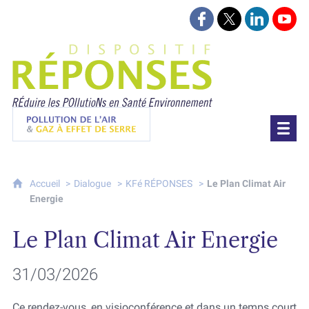
Suivez-nous sur Face
Suivez-nous sur 
Retrouvez-
Retr
Projet Réponses - Réduire les POllutioN
Pollution de l'air & gaz à effet de serre
Accueil
Dialogue
KFé RÉPONSES
Le Plan Climat Air
Energie
Le Plan Climat Air Energie
31/03/2026
Ce rendez-vous, en visioconférence et dans un temps court