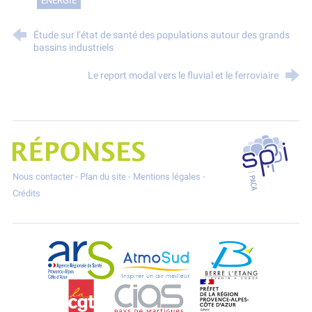
ÉNERGIE
Étude sur l’état de santé des populations autour des grands
bassins industriels
Le report modal vers le fluvial et le ferroviaire
SPPPI P
Projet Réponses - Réduire les POllutioNs en Santé Environnement
Nous contacter
-
Plan du site
-
Mentions légales
-
Crédits
ARS Paca
AtmoSud
Berre l'Etang
CGT
CIAS
DREAL Paca