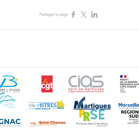
Partager sur Facebook
Partager sur X
Partager sur LinkedIn
Partager la page
Berre l'Etang
CGT
CIAS
DR
Gignac-la-Nerthe
Istres
Martigues
Rognac
Saint-Chamas
PRSE