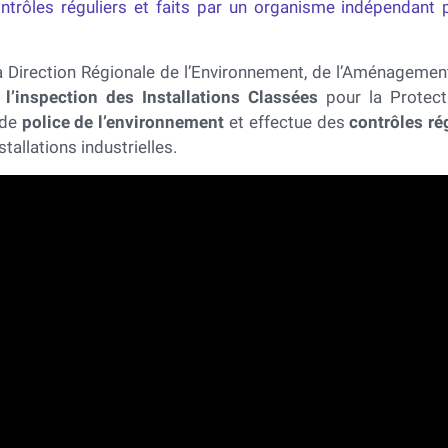
contrôles réguliers et faits par un organisme indépendant 
 la Direction Régionale de l’Environnement, de l’Aménagemen
r
l’inspection des Installations Classées
pour la Protec
 de
police de l’environnement
et effectue des
contrôles ré
tallations industrielles.