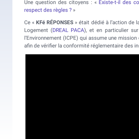
Une question des citoyens : «
Existe-t-il des 
respect des règles ?
»
Ce «
KFé RÉPONSES
» était dédié à l’action de
Logement (
DREAL PACA
), et en particulier su
l’Environnement (ICPE) qui assume une mission
afin de vérifier la conformité réglementaire des ins