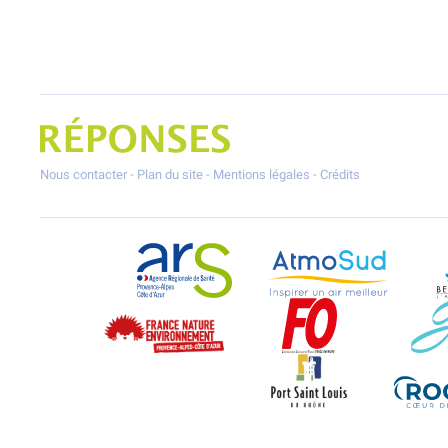
Projet Réponses - Réduire les POllutioNs en Santé Environnement
Nous contacter
-
Plan du site
-
Mentions légales
-
Crédits
ARS Paca
AtmoSud
France Nature Environnement PACA
Force Ouvrière
Port-Saint-Louis