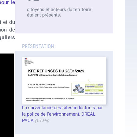
pour le
citoyens et acteurs du territoire
étaient présents.
t et du
tion de
guliers
PRÉSENTATION :
La surveillance des sites industriels par
la police de l'environnement, DREAL
PACA
(1.4 Mo)