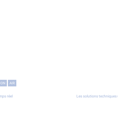
ION
AIR
emps réel
Les solutions techniques u