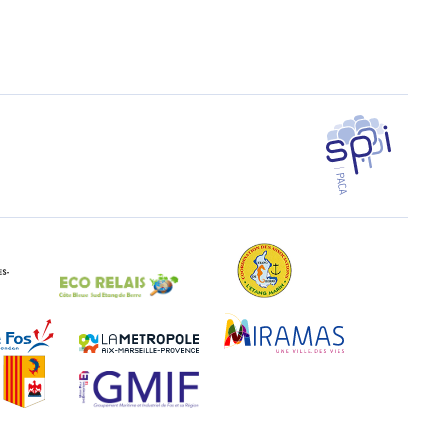
SPPPI PACA
EAL Paca
Eco-Relais Côte Bleue
Etang marin
Marseille-Fos
Métropole Aix-Marseille-Provence
Miramas
Région Sud
UPE 13 - GMIF