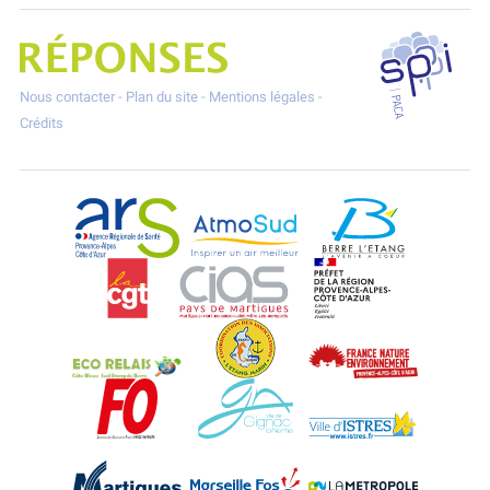
SPPPI P
Projet Réponses - Réduire les POllutioNs en Santé Environnement
Nous contacter
-
Plan du site
-
Mentions légales
-
Crédits
ARS Paca
AtmoSud
Berre l'Etang
CGT
CIAS
DREAL Paca
Eco-Relais Côte Bleue
Etang marin
France Nature 
Force Ouvrière
Gignac-la-Nerthe
Istres
Martigues
Marseille-Fos
Métropole Aix-M