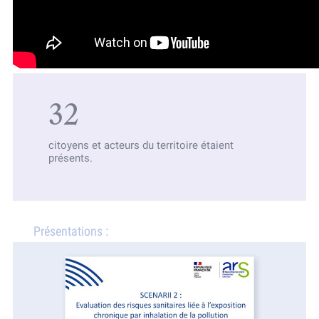
32
citoyens et acteurs du territoire étaient
présents.
Présentations :