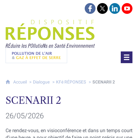
Suivez-nous sur Face
Suivez-nous sur 
Retrouvez-
Retr
Projet Réponses - Réduire les POllutioN
Pollution de l'air & gaz à effet de serre
Accueil
Dialogue
KFé RÉPONSES
SCENARII 2
SCENARII 2
26/05/2026
Ce rendez-vous, en visioconférence et dans un temps court
d’une heure, a pour objectif de faire un point précis sur une