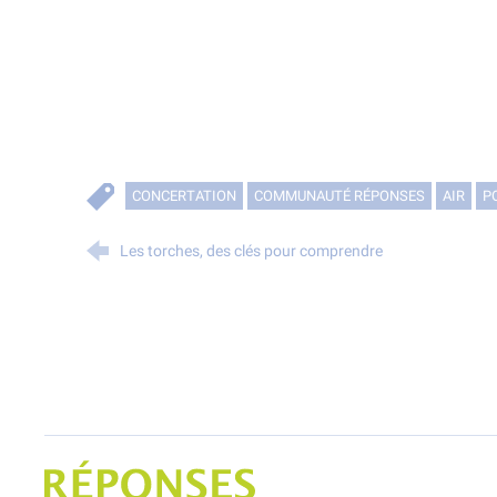
CONCERTATION
COMMUNAUTÉ RÉPONSES
AIR
P
Les torches, des clés pour comprendre
Projet Réponses - Réduire les POllutioNs en Santé Environnement