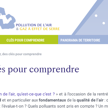
re les POllutioNs en Santé Environnement
Pollution de l'air & gaz à effet de serre
CLÉS POUR COMPRENDRE
PANORAMA DE TERRITOIRE
E L'AIR ET LES GAZ À EFFET DE SERRE ?
ir, des clés pour comprendre
clés pour comprendre
n de l’air, qu’est-ce-que c’est ?
» et à l’occasion de la rentré
d
et en particulier aux
fondamentaux
de la
qualité de l’air
: 
l’évalue-t-on ? Quels polluants sont pris en compte ? Un