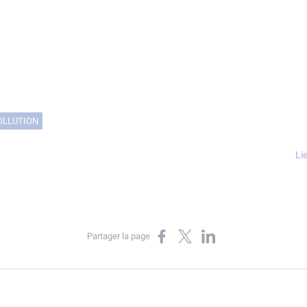
OLLUTION
Li
Partager sur Facebook
Partager sur X
Partager sur LinkedIn
Partager la page