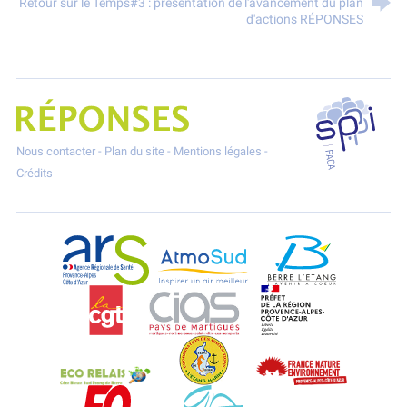
Retour sur le Temps#3 : présentation de l'avancement du plan
d'actions RÉPONSES
SPPPI P
Projet Réponses - Réduire les POllutioNs en Santé Environnement
Nous contacter
-
Plan du site
-
Mentions légales
-
Crédits
ARS Paca
AtmoSud
Berre l'Etang
CGT
CIAS
DREAL Paca
Eco-Relais Côte Bleue
Etang marin
France Nature 
Force Ouvrière
Gignac-la-Nerthe
Istres