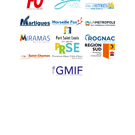
Martigues
Marseille-Fos
Métropole Aix-M
Miramas
Port-Saint-Louis
Rognac
Saint-Chamas
PRSE
Région Sud
UPE 13 - GMIF