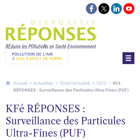
Suivez-nous sur Face
Suivez-nous sur 
Retrouvez-
Retr
Projet Réponses - Réduire les POllutioN
Pollution de l'air & gaz à effet de serre
Accueil
Actualités
Toute l'actualité
2023
KFé
RÉPONSES : Surveillance des Particules Ultra-Fines (PUF)
KFé RÉPONSES :
Surveillance des Particules
Ultra-Fines (PUF)