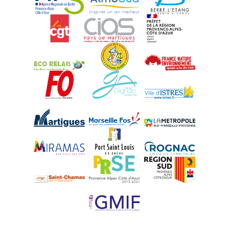
CGT
CIAS
DREAL Paca
Eco-Relais Côte Bleue
Etang marin
France Nature 
Force Ouvrière
Gignac-la-Nerthe
Istres
Martigues
Marseille-Fos
Métropole Aix-M
Miramas
Port-Saint-Louis
Rognac
Saint-Chamas
PRSE
Région Sud
UPE 13 - GMIF