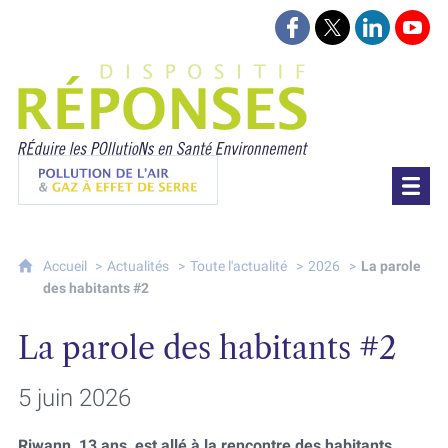
Suivez-nous sur Face
Suivez-nous sur 
Retrouvez-
Retr
Projet Réponses - Réduire les POllutioN
Pollution de l'air & gaz à effet de serre
Accueil
Actualités
Toute l'actualité
2026
La parole
des habitants #2
La parole des habitants #2
5 juin 2026
Riwann, 13 ans, est allé à la rencontre des habitants