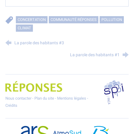
CONCERTATION
COMMUNAUTÉ RÉPONSES
POLLUTION
CLIMAT
La parole des habitants #3
La parole des habitants #1
SPPPI P
Projet Réponses - Réduire les POllutioNs en Santé Environnement
Nous contacter
-
Plan du site
-
Mentions légales
-
Crédits
ARS Paca
AtmoSud
Berre l'Etang