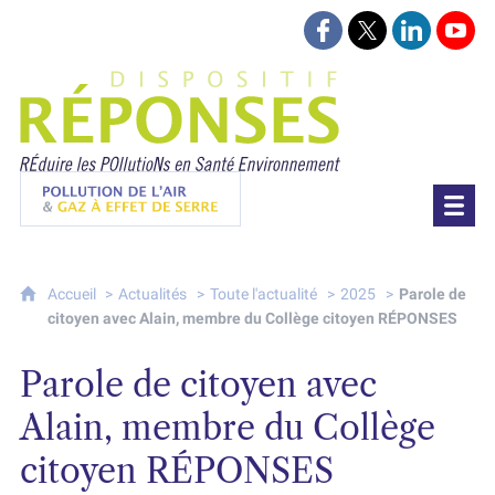
Suivez-nous sur Face
Suivez-nous sur 
Retrouvez-
Retr
Projet Réponses - Réduire les POllutioN
Pollution de l'air & gaz à effet de serre
Accueil
Actualités
Toute l'actualité
2025
Parole de
citoyen avec Alain, membre du Collège citoyen RÉPONSES
Parole de citoyen avec
Alain, membre du Collège
citoyen RÉPONSES