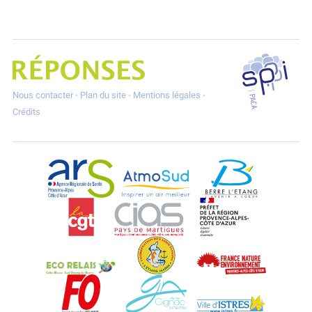
SPPPI P
Projet Réponses - Réduire les POllutioNs en Santé Environnement
Nous contacter
-
Plan du site
-
Mentions légales
-
Crédits
ARS Paca
AtmoSud
Berre l'Etang
CGT
CIAS
DREAL Paca
Eco-Relais Côte Bleue
Etang marin
France Nature 
Force Ouvrière
Gignac-la-Nerthe
Istres