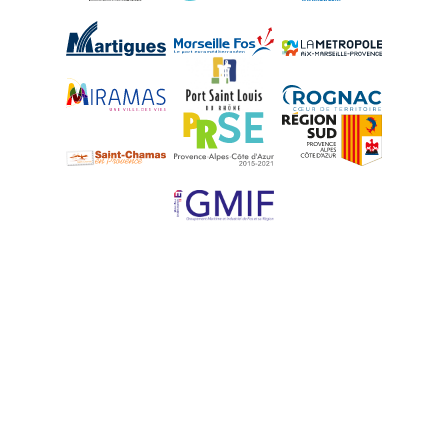
Martigues
Marseille-Fos
Métropole Aix-M
Miramas
Port-Saint-Louis
Rognac
Saint-Chamas
PRSE
Région Sud
UPE 13 - GMIF