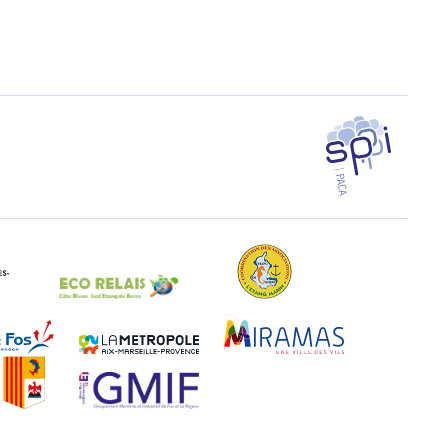
SPPPI PACA
EAL Paca
Eco-Relais Côte Bleue
Etang marin
Marseille-Fos
Métropole Aix-Marseille-Provence
Miramas
Région Sud
UPE 13 - GMIF