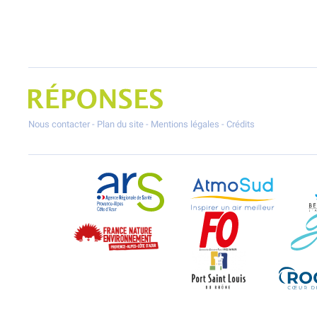
Projet Réponses - Réduire les POllutioNs en Santé Environnement
Nous contacter
-
Plan du site
-
Mentions légales
-
Crédits
ARS Paca
AtmoSud
France Nature Environnement PACA
Force Ouvrière
Port-Saint-Louis