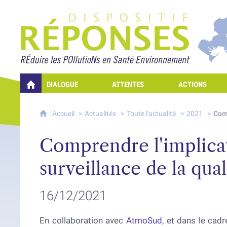
Projet Réponses - Rédui
DIALOGUE
ATTENTES
ACTIONS
QUELLES RÉPONSES À MES PRÉOCCUPATIONS SUR LA POLLUTION D
Accueil
Actualités
Toute l'actualité
2021
Comp
Comprendre l'implicati
surveillance de la quali
16/12/2021
En collaboration avec
AtmoSud
, et dans le cad