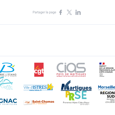
Partager sur Facebook
Partager sur X
Partager sur LinkedIn
Partager la page
Berre l'Etang
CGT
CIAS
DR
Gignac-la-Nerthe
Istres
Martigues
Rognac
Saint-Chamas
PRSE