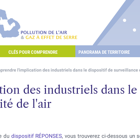
re les POllutioNs en Santé Environnement
Pollution de l'air & gaz à effet de serre
CLÉS POUR COMPRENDRE
PANORAMA DE TERRITOIRE
E L'AIR ET LES GAZ À EFFET DE SERRE ?
rendre l'implication des industriels dans le dispositif de surveillance de
on des industriels dans le 
té de l'air
re du
dispositif RÉPONSES
, vous trouverez ci-dessous un