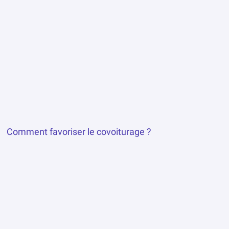
Peut-on réaménager les axes routiers pour fluidifier
le trafic ?