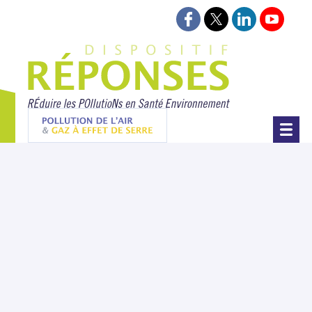
Suivez-nous sur Faceboo
Suivez-nous sur Twi
Retrouvez-nou
Retrouv
Projet Réponses - Réduire les POllut
Pollution de l'air & gaz à effet de serre