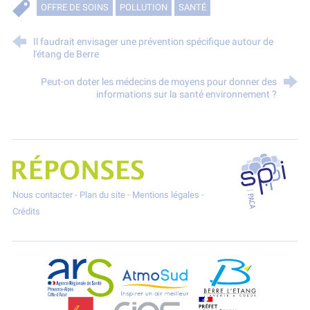
OFFRE DE SOINS
POLLUTION
SANTÉ
Il faudrait envisager une prévention spécifique autour de
l'étang de Berre
Peut-on doter les médecins de moyens pour donner des
informations sur la santé environnement ?
SPPPI P
Projet Réponses - Réduire les POllutioNs en Santé Environnement
Nous contacter
-
Plan du site
-
Mentions légales
-
Crédits
ARS Paca
AtmoSud
Berre l'Etang
CGT
CIAS
DREAL Paca