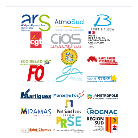
ARS Paca
AtmoSud
Berre l'Etang
CGT
CIAS
DREAL Paca
Eco-Relais Côte Bleue
Etang marin
France Nature 
Force Ouvrière
Gignac-la-Nerthe
Istres
Martigues
Marseille-Fos
Métropole Aix-M
Miramas
Port-Saint-Louis
Rognac
Saint-Chamas
PRSE
Région Sud
UPE 13 - GMIF