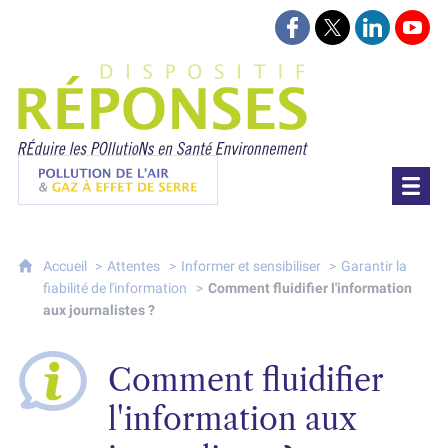
Suivez-nous sur Face
Suivez-nous sur 
Retrouvez-
Retr
Projet Réponses - Réduire les POllutioN
Pollution de l'air & gaz à effet de serre
Accueil
Attentes
Informer et sensibiliser
Garantir la
fiabilité de l'information
Comment fluidifier l'information
aux journalistes ?
Comment fluidifier
l'information aux