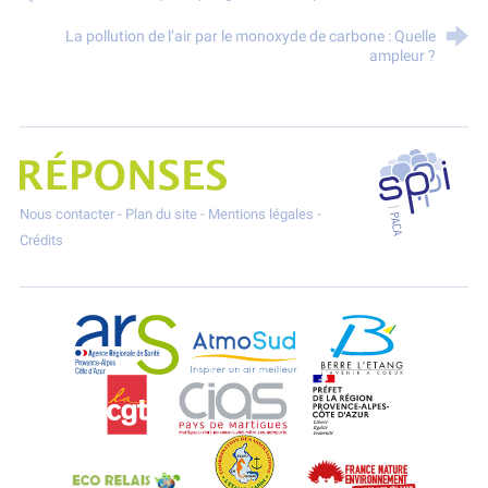
La pollution de l’air par le monoxyde de carbone : Quelle
ampleur ?
SPPPI P
Projet Réponses - Réduire les POllutioNs en Santé Environnement
Nous contacter
-
Plan du site
-
Mentions légales
-
Crédits
ARS Paca
AtmoSud
Berre l'Etang
CGT
CIAS
DREAL Paca
Eco-Relais Côte Bleue
Etang marin
France Nature 