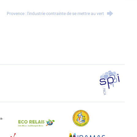
Provence : l'industrie contrainte de se mettre au vert
SPPPI PACA
EAL Paca
Eco-Relais Côte Bleue
Etang marin
Marseille-Fos
Métropole Aix-Marseille-Provence
Miramas