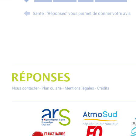
Santé : "Réponses" vous permet de donner votre avis
Projet Réponses - Réduire les POllutioNs en Santé Environnement
Nous contacter
-
Plan du site
-
Mentions légales
-
Crédits
ARS Paca
AtmoSud
France Nature Environnement PACA
Force Ouvrière