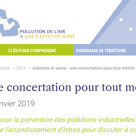
re les POllutioNs en Santé Environnement
Pollution de l'air & gaz à effet de serre
CLÉS POUR COMPRENDRE
PANORAMA DE TERRITOIRE
E L'AIR ET LES GAZ À EFFET DE SERRE ?
presse
2019
Industrie et santé : une concertation pour tout mettre 
ne concertation pour tout me
anvier 2019
ur la prévention des pollutions industrielles
ur l'arrondissement d'Istres pour discuter à