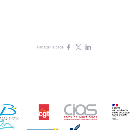
Partager sur Facebook
Partager sur X
Partager sur LinkedIn
Partager la page
Berre l'Etang
CGT
CIAS
DR
Gignac-la-Nerthe
Istres
Martigues