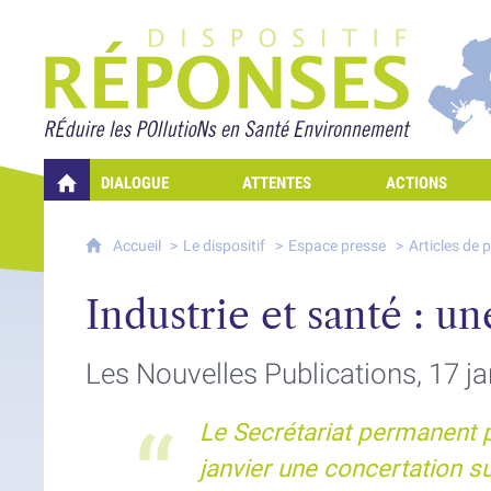
Projet Réponses - Rédui
DIALOGUE
ATTENTES
ACTIONS
QUELLES RÉPONSES À MES PRÉOCCUPATIONS SUR LA POLLUTION D
Accueil
Le dispositif
Espace presse
Articles de 
Industrie et santé : u
Les Nouvelles Publications, 17 j
Le Secrétariat permanent po
janvier une concertation s