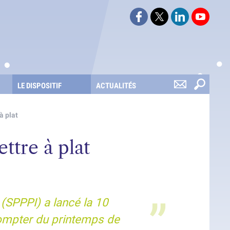
Suivez-nous sur Faceboo
Suivez-nous sur Twi
Retrouvez-nou
Retrouv
LE DISPOSITIF
ACTUALITÉS
à plat
ttre à plat
 (SPPPI) a lancé la 10
 compter du printemps de