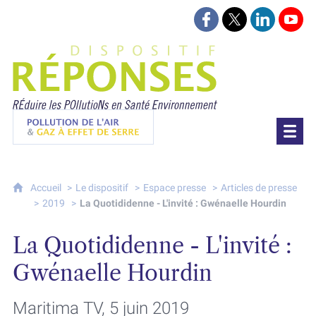
Suivez-nous sur Face
Suivez-nous sur 
Retrouvez-
Retr
Projet Réponses - Réduire les POllutioN
Pollution de l'air & gaz à effet de serre
Accueil
Le dispositif
Espace presse
Articles de presse
2019
La Quotididenne - L'invité : Gwénaelle Hourdin
La Quotididenne - L'invité :
Gwénaelle Hourdin
Maritima TV, 5 juin 2019