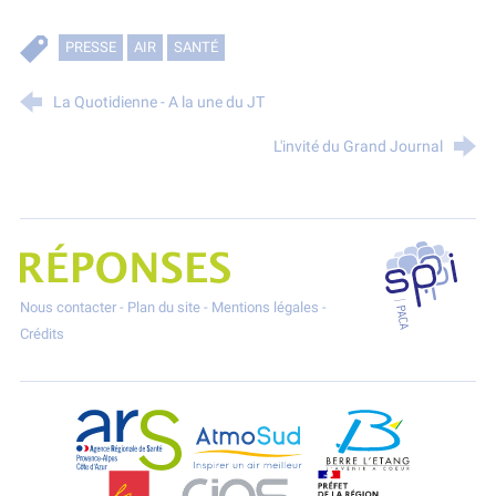
PRESSE
AIR
SANTÉ
La Quotidienne - A la une du JT
L'invité du Grand Journal
SPPPI P
Projet Réponses - Réduire les POllutioNs en Santé Environnement
Nous contacter
-
Plan du site
-
Mentions légales
-
Crédits
ARS Paca
AtmoSud
Berre l'Etang
CGT
CIAS
DREAL Paca