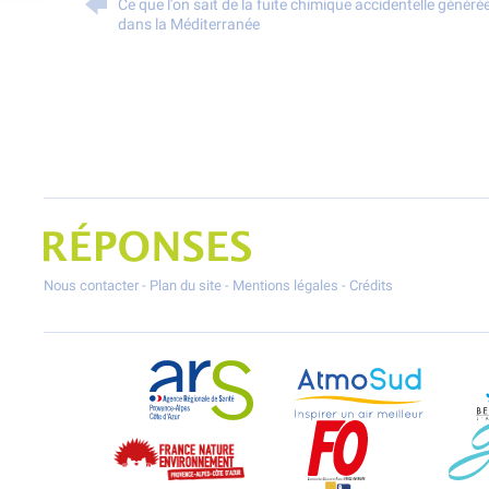
Ce que l'on sait de la fuite chimique accidentelle géné
dans la Méditerranée
Projet Réponses - Réduire les POllutioNs en Santé Environnement
Nous contacter
-
Plan du site
-
Mentions légales
-
Crédits
ARS Paca
AtmoSud
France Nature Environnement PACA
Force Ouvrière