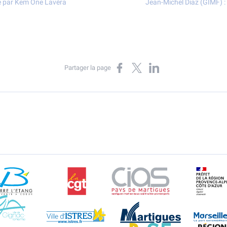
rée par Kem One Lavéra
Jean-Michel Diaz (GIMF) : «
Partager sur Facebook
Partager sur X
Partager sur LinkedIn
Partager la page
Berre l'Etang
CGT
CIAS
DR
Gignac-la-Nerthe
Istres
Martigues