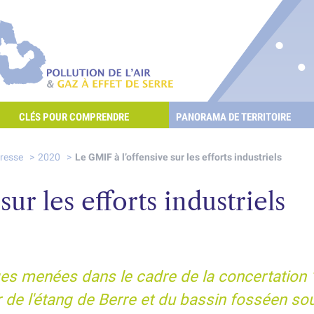
re les POllutioNs en Santé Environnement
Pollution de l'air & gaz à effet de serre
CLÉS POUR COMPRENDRE
PANORAMA DE TERRITOIRE
E L'AIR ET LES GAZ À EFFET DE SERRE ?
presse
2020
Le GMIF à l’offensive sur les efforts industriels
ur les efforts industriels
es menées dans le cadre de la concertation 
e l'étang de Berre et du bassin fosséen sou