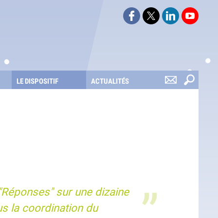
Suivez-nous sur Faceboo
Suivez-nous sur Twi
Retrouvez-nou
Retrouv
LE DISPOSITIF
ACTUALITÉS
"Réponses" sur une dizaine
s la coordination du