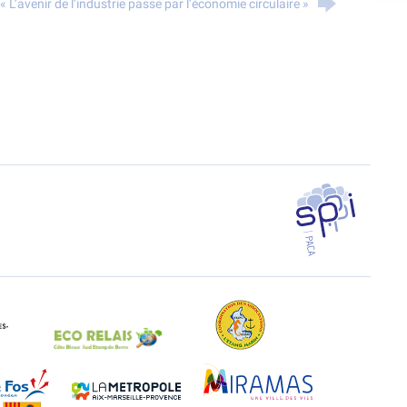
 L’avenir de l’industrie passe par l’économie circulaire »
SPPPI PACA
EAL Paca
Eco-Relais Côte Bleue
Etang marin
Marseille-Fos
Métropole Aix-Marseille-Provence
Miramas