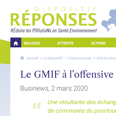
Projet Réponses - Rédui
DIALOGUE
ATTENTES
ACTIONS
QUELLES RÉPONSES À MES PRÉOCCUPATIONS SUR LA POLLUTION D
Accueil
Le dispositif
Espace presse
Articles de 
Le GMIF à l’offensive s
Businews, 2 mars 2020
Une résultante des échang
de communes du pourtour d