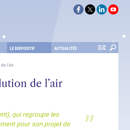
Suivez-nous sur Faceboo
Suivez-nous sur Twi
Retrouvez-nou
Retrouv
LE DISPOSITIF
ACTUALITÉS
 de l’air
ution de l’air
nt), qui regroupe les
ement pour son projet de