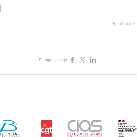
Pollution de l
Partager sur Facebook
Partager sur X
Partager sur LinkedIn
Partager la page
Berre l'Etang
CGT
CIAS
DR