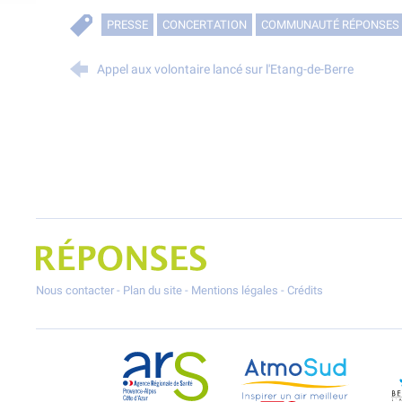
PRESSE
CONCERTATION
COMMUNAUTÉ RÉPONSES
Appel aux volontaire lancé sur l'Etang-de-Berre
Projet Réponses - Réduire les POllutioNs en Santé Environnement
Nous contacter
-
Plan du site
-
Mentions légales
-
Crédits
ARS Paca
AtmoSud