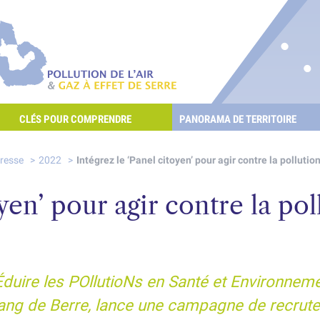
re les POllutioNs en Santé Environnement
Pollution de l'air & gaz à effet de serre
CLÉS POUR COMPRENDRE
PANORAMA DE TERRITOIRE
E L'AIR ET LES GAZ À EFFET DE SERRE ?
presse
2022
Intégrez le ‘Panel citoyen’ pour agir contre la pollution
yen’ pour agir contre la poll
duire les POllutioNs en Santé et Environneme
’étang de Berre, lance une campagne de recrut