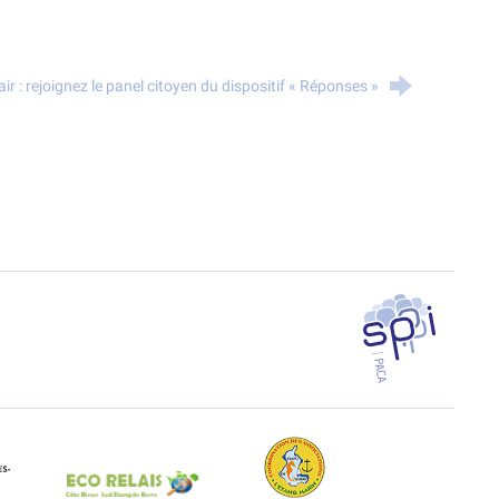
’air : rejoignez le panel citoyen du dispositif « Réponses »
SPPPI PACA
EAL Paca
Eco-Relais Côte Bleue
Etang marin