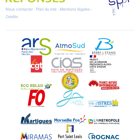
Nous contacter
-
Plan du site
-
Mentions légales
-
Crédits
ARS Paca
AtmoSud
Berre l'Etang
CGT
CIAS
DREAL Paca
Eco-Relais Côte Bleue
Etang marin
France Nature 
Force Ouvrière
Gignac-la-Nerthe
Istres
Martigues
Marseille-Fos
Métropole Aix-M
Miramas
Port-Saint-Louis
Rognac