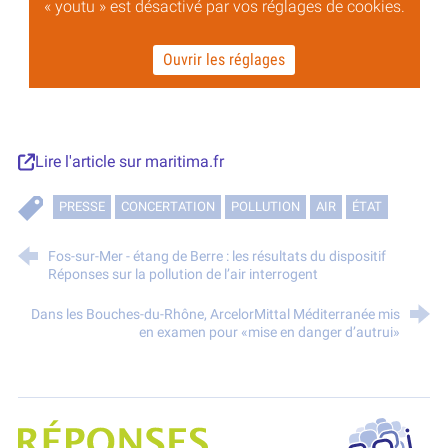
« youtu » est désactivé par vos réglages de cookies.
Ouvrir les réglages
Lire l'article sur maritima.fr
PRESSE
CONCERTATION
POLLUTION
AIR
ÉTAT
Fos-sur-Mer - étang de Berre : les résultats du dispositif
Réponses sur la pollution de l’air interrogent
Dans les Bouches-du-Rhône, ArcelorMittal Méditerranée mis
en examen pour «mise en danger d’autrui»
SPPPI P
Projet Réponses - Réduire les POllutioNs en Santé Environnement