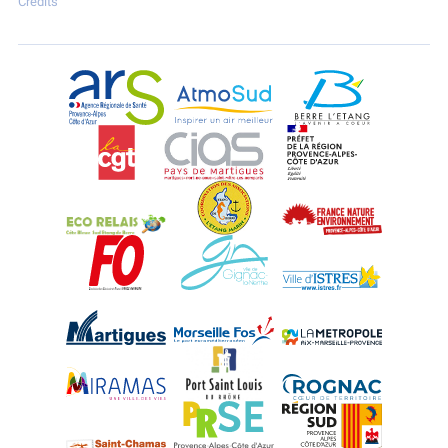
Crédits
ARS Paca
AtmoSud
Berre l'Etang
CGT
CIAS
DREAL Paca
Eco-Relais Côte Bleue
Etang marin
France Nature 
Force Ouvrière
Gignac-la-Nerthe
Istres
Martigues
Marseille-Fos
Métropole Aix-M
Miramas
Port-Saint-Louis
Rognac
Saint-Chamas
PRSE
Région Sud