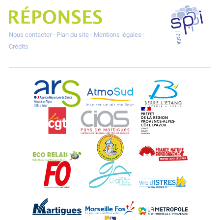
SPPPI P
Projet Réponses - Réduire les POllutioNs en Santé Environnement
Nous contacter
-
Plan du site
-
Mentions légales
-
Crédits
ARS Paca
AtmoSud
Berre l'Etang
CGT
CIAS
DREAL Paca
Eco-Relais Côte Bleue
Etang marin
France Nature 
Force Ouvrière
Gignac-la-Nerthe
Istres
Martigues
Marseille-Fos
Métropole Aix-M