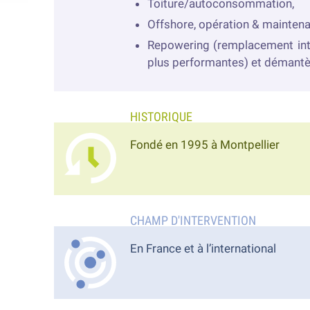
Toiture/autoconsommation,
Offshore, opération & mainten
Repowering (remplacement intég
plus performantes)
et démantè
Fondé en 1995 à Montpellier
En France et à l’international