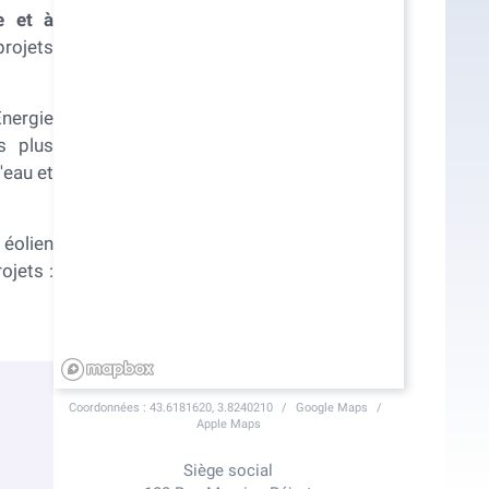
e et à
rojets
nergie
s plus
'eau et
 éolien
ojets :
Coordonnées :
43.6181620, 3.8240210
Google Maps
Apple Maps
Siège social