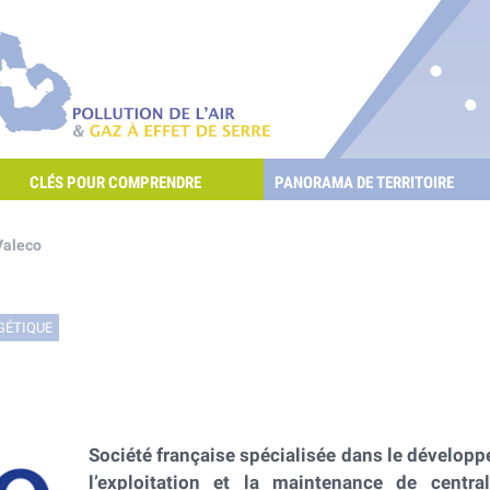
re les POllutioNs en Santé Environnement
Pollution de l'air & gaz à effet de serre
CLÉS POUR COMPRENDRE
PANORAMA DE TERRITOIRE
E L'AIR ET LES GAZ À EFFET DE SERRE ?
Valeco
GÉTIQUE
Société française spécialisée dans le dévelop
l’exploitation et la maintenance de centra