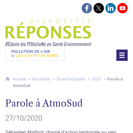
Suivez-nous sur Face
Suivez-nous sur 
Retrouvez-
Retr
Projet Réponses - Réduire les POllutioN
Pollution de l'air & gaz à effet de serre
Accueil
Actualités
Toute l'actualité
2020
Parole à
AtmoSud
Parole à AtmoSud
27/10/2020
Sébastien Mathiot, chargé d'action territoriale au sein