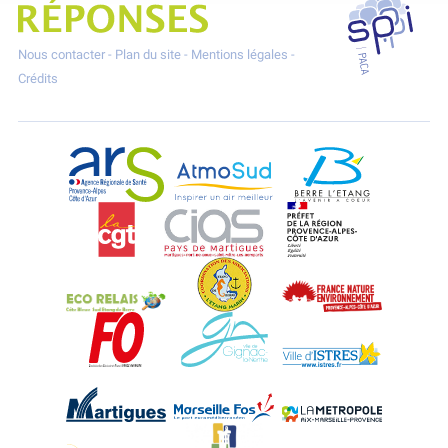
SPPPI P
Projet Réponses - Réduire les POllutioNs en Santé Environnement
Nous contacter
-
Plan du site
-
Mentions légales
-
Crédits
ARS Paca
AtmoSud
Berre l'Etang
CGT
CIAS
DREAL Paca
Eco-Relais Côte Bleue
Etang marin
France Nature 
Force Ouvrière
Gignac-la-Nerthe
Istres
Martigues
Marseille-Fos
Métropole Aix-M
Miramas
Port-Saint-Louis
Rognac