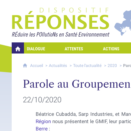
Projet Réponses - Rédui
DIALOGUE
ATTENTES
ACTIONS
QUELLES RÉPONSES À MES PRÉOCCUPATIONS SUR LA POLLUTION D
Accueil
Actualités
Toute l'actualité
2020
Paro
Parole au Groupement 
22/10/2020
Béatrice Cubadda, Sarp Industries, et Ma
Région
nous présentent le GMIF, leur parti
Berre
: