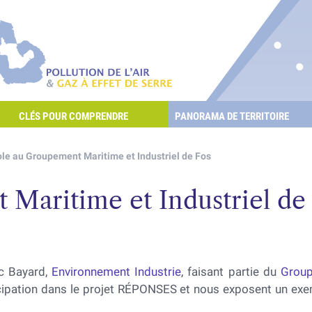
re les POllutioNs en Santé Environnement
Pollution de l'air & gaz à effet de serre
CLÉS POUR COMPRENDRE
PANORAMA DE TERRITOIRE
E L'AIR ET LES GAZ À EFFET DE SERRE ?
le au Groupement Maritime et Industriel de Fos
Maritime et Industriel de
rc Bayard,
Environnement Industrie
, faisant partie du
Group
cipation dans le projet RÉPONSES et nous exposent un exemp