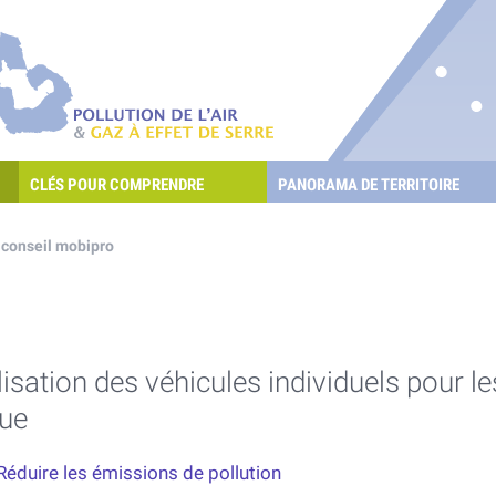
re les POllutioNs en Santé Environnement
Pollution de l'air & gaz à effet de serre
CLÉS POUR COMPRENDRE
PANORAMA DE TERRITOIRE
E L'AIR ET LES GAZ À EFFET DE SERRE ?
 conseil mobipro
ilisation des véhicules individuels pour 
que
Réduire les émissions de pollution