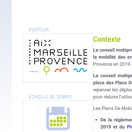
Mo
Pollution de l’air
Gaz à effet de serre
Contexte
Le conseil mobipr
la mobilité des e
Provence en 2019.
Le conseil mobipr
place des Plans D
repenser les dépla
pour réduire l’utili
Les Plans De Mobil
De la réglemen
2019 et du
Pl