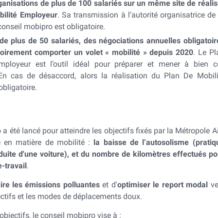
anisations de plus de 100 salariés sur un même site de réalis
bilité Employeur
. Sa transmission à l’autorité organisatrice de 
conseil mobipro est obligatoire.
 de plus de 50 salariés, des négociations annuelles obligatoir
toirement comporter un volet « mobilité » depuis 2020
. Le Pl
mployeur est l’outil idéal pour préparer et mener à bien c
En cas de désaccord, alors la réalisation du Plan De Mobili
bligatoire.
a été lancé pour atteindre les objectifs fixés par la Métropole Ai
e en matière de mobilité :
la baisse de l’autosolisme (pratiq
nduite d'une voiture), et du nombre de kilomètres effectués po
e-travail
.
ire les émissions polluantes
et d'
optimiser le report modal
ve
lectifs et les modes de déplacements doux.
objectifs, le conseil mobipro vise à :