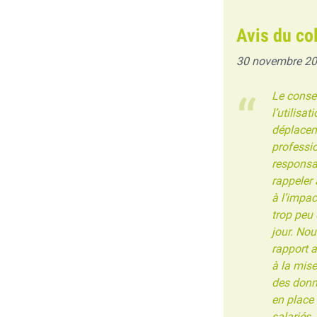
Avis du co
30 novembre 2
Le consei
l’utilisa
déplacem
professi
responsab
rappeler 
à l’impac
trop peu 
jour. No
rapport 
à la mise
des donné
en place 
salariés.