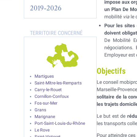
impose aux org
2019-2026
un Plan De Mo
mobilité
via
le 
Pour les sites
doivent obliga
De Mobilité E
négociations. 
Employeur est o
Objectifs
Martigues
Le conseil mobipro 
Saint-Mître-les-Remparts
Marseille-Provenc
Carry-le-Rouet
Cornillon-Confoux
solitaire de la co
Fos-sur-Mer
les trajets domicil
Grans
Le but est de
rédu
Marignane
les transports col
Port-Saint-Louis-du-Rhône
Le Rove
Pour atteindre ces 
Saint-Victoret