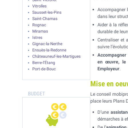
Vitrolles
Accompagner l
Sausset-les-Pins
dans leur struct
Saint-Chamas
Aider à la réfl
Rognac
Miramas
durable de leurs
Istres
Centraliser et
Gignac-la-Nerthe
suivre l’évolut
Ensuès-la-Redonne
Accompagner le
Châteauneuf-les-Martigues
en œuvre, le 
Berre-l’Étang
Employeur
.
Port-de-Bouc
Mise en oeu
Le conseil mobipr
place leurs Plans 
D’une
assista
démarches à ef
De l’
animation 