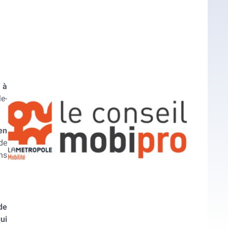
 à
e-
en
de
ns
de
qui