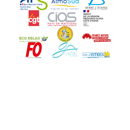
CGT
CIAS
DREAL Paca
Eco-Relais Côte Bleue
Etang marin
France Nature 
Force Ouvrière
Gignac-la-Nerthe
Istres
Martigues
Marseille-Fos
Métropole Aix-M
Miramas
Port-Saint-Louis
Rognac
Saint-Chamas
PRSE
Région Sud
UPE 13 - GMIF