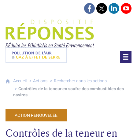
Suivez-nous sur Face
Suivez-nous sur 
Retrouvez-
Retr
Projet Réponses - Réduire les POllutioN
Pollution de l'air & gaz à effet de serre
Accueil
Actions
Rechercher dans les actions
Contrôles de la teneur en soufre des combustibles des
navires
ACTION RENOUVELÉE
Contrôles de la teneur en