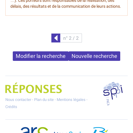
…). Ces porteurs sont responsables de la réalisation, des
délais, des résultats et de la communication de leurs actions.
n° 2 / 2
Précédent
Modifier la recherche
Nouvelle recherche
SPPPI P
Projet Réponses - Réduire les POllutioNs en Santé Environnement
Nous contacter
-
Plan du site
-
Mentions légales
-
Crédits
ARS Paca
AtmoSud
Berre l'Etang