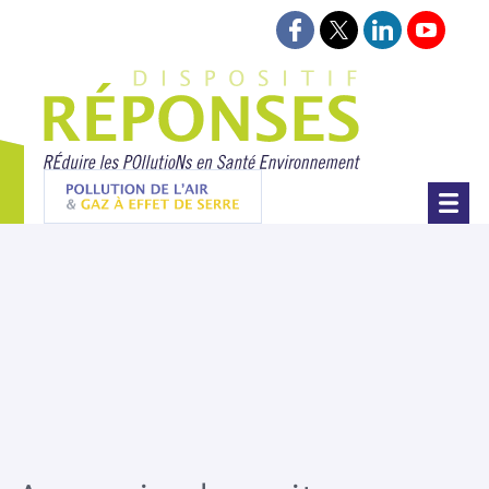
Suivez-nous sur Faceboo
Suivez-nous sur Twi
Retrouvez-nou
Retrouv
Projet Réponses - Réduire les POllut
Pollution de l'air & gaz à effet de serre