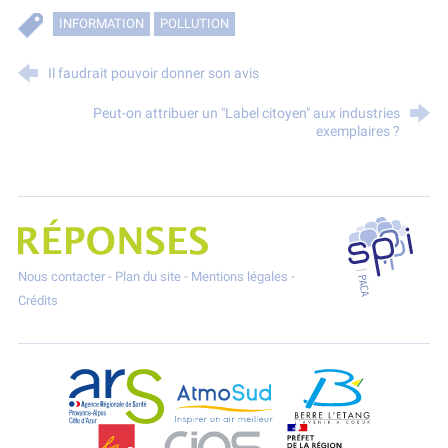
INFORMATION
POLLUTION
Il faudrait pouvoir donner son avis
Peut-on attribuer un "Label citoyen" aux industries
exemplaires ?
SPPPI P
Projet Réponses - Réduire les POllutioNs en Santé Environnement
Nous contacter
-
Plan du site
-
Mentions légales
-
Crédits
ARS Paca
AtmoSud
Berre l'Etang
CGT
CIAS
DREAL Paca