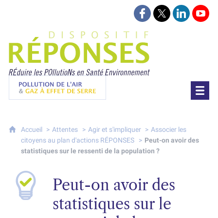
Suivez-nous sur Face
Suivez-nous sur 
Retrouvez-
Retr
Projet Réponses - Réduire les POllutioN
Pollution de l'air & gaz à effet de serre
Accueil
Attentes
Agir et s'impliquer
Associer les
citoyens au plan d'actions RÉPONSES
Peut-on avoir des
statistiques sur le ressenti de la population ?
Peut-on avoir des
statistiques sur le