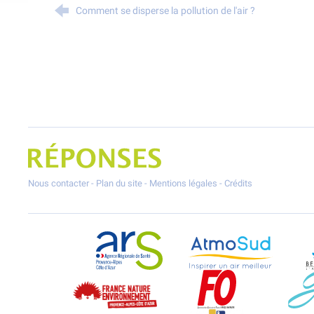
Comment se disperse la pollution de l'air ?
Projet Réponses - Réduire les POllutioNs en Santé Environnement
Nous contacter
-
Plan du site
-
Mentions légales
-
Crédits
ARS Paca
AtmoSud
France Nature Environnement PACA
Force Ouvrière