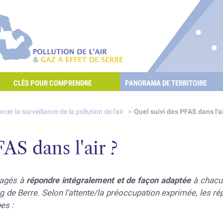
re les POllutioNs en Santé Environnement
Pollution de l'air & gaz à effet de serre
CLÉS POUR COMPRENDRE
PANORAMA DE TERRITOIRE
E L'AIR ET LES GAZ À EFFET DE SERRE ?
rcer la surveillance de la pollution de l'air
Quel suivi des PFAS dans l'ai
AS dans l'air ?
gagés à
répondre intégralement et de façon adaptée
à chac
ng de Berre. Selon l’attente/la préoccupation exprimée, les r
es :