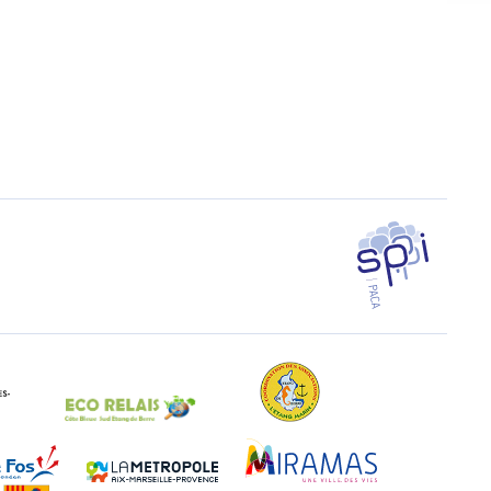
SPPPI PACA
EAL Paca
Eco-Relais Côte Bleue
Etang marin
Marseille-Fos
Métropole Aix-Marseille-Provence
Miramas