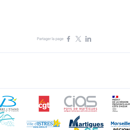
Partager sur Facebook
Partager sur X
Partager sur LinkedIn
Partager la page
Berre l'Etang
CGT
CIAS
DR
Gignac-la-Nerthe
Istres
Martigues