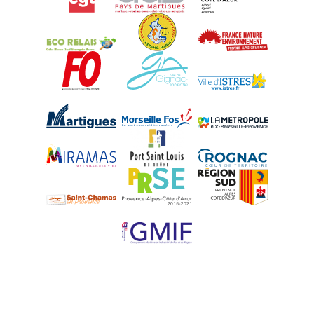
Eco-Relais Côte Bleue
Etang marin
France Nature 
Force Ouvrière
Gignac-la-Nerthe
Istres
Martigues
Marseille-Fos
Métropole Aix-M
Miramas
Port-Saint-Louis
Rognac
Saint-Chamas
PRSE
Région Sud
UPE 13 - GMIF