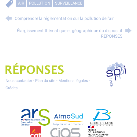
AIR
POLLUTION
SURVEILLANCE
Comprendre la réglementation sur la pollution de l'air
Élargissement thématique et géographique du dispositif
RÉPONSES
SPPPI P
Projet Réponses - Réduire les POllutioNs en Santé Environnement
Nous contacter
-
Plan du site
-
Mentions légales
-
Crédits
ARS Paca
AtmoSud
Berre l'Etang
CGT
CIAS
DREAL Paca