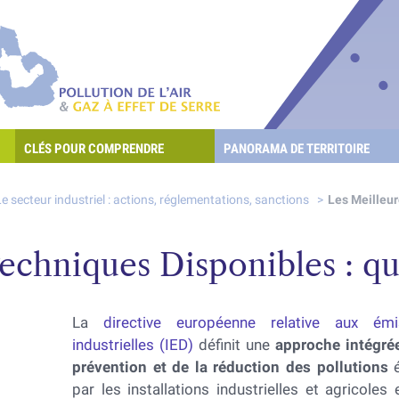
re les POllutioNs en Santé Environnement
Pollution de l'air & gaz à effet de serre
CLÉS POUR COMPRENDRE
PANORAMA DE TERRITOIRE
E L'AIR ET LES GAZ À EFFET DE SERRE ?
Le secteur industriel : actions, réglementations, sanctions
Les Meilleur
echniques Disponibles : qu’
La
directive européenne relative aux émi
industrielles (IED)
définit une
approche intégré
prévention et de la réduction des pollutions
é
par les installations industrielles et agricoles 