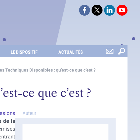
Suivez-nous sur Faceboo
Suivez-nous sur Twi
Retrouvez-nou
Retrouv
LE DISPOSITIF
ACTUALITÉS
es Techniques Disponibles : qu’est-ce que c’est ?
est-ce que c’est ?
ssions
Auteur
e de la
mises
entrant