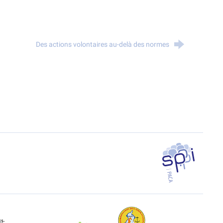
Des actions volontaires au-delà des normes
SPPPI PACA
EAL Paca
Eco-Relais Côte Bleue
Etang marin