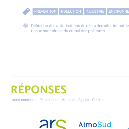
PRÉVENTION
POLLUTION
INDUSTRIE
ENVIRONN
Définition des autorisations de rejets des sites industri
risque sanitaire et du cumul des polluants
Projet Réponses - Réduire les POllutioNs en Santé Environnement
Nous contacter
-
Plan du site
-
Mentions légales
-
Crédits
ARS Paca
AtmoSud