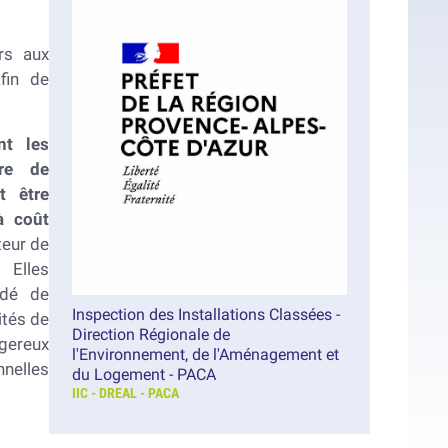
rs aux
fin de
nt les
ère de
t être
à coût
teur de
 Elles
édé de
Inspection des Installations Classées -
ités de
Direction Régionale de
ngereux
l'Environnement, de l'Aménagement et
nelles
du Logement - PACA
IIC - DREAL - PACA