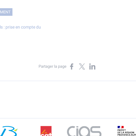
EMENT
els : prise en compte du
Partager sur Facebook
Partager sur X
Partager sur LinkedIn
Partager la page
Berre l'Etang
CGT
CIAS
DR