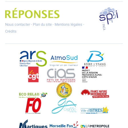
SPPPI P
Projet Réponses - Réduire les POllutioNs en Santé Environnement
Nous contacter
-
Plan du site
-
Mentions légales
-
Crédits
ARS Paca
AtmoSud
Berre l'Etang
CGT
CIAS
DREAL Paca
Eco-Relais Côte Bleue
Etang marin
France Nature 
Force Ouvrière
Gignac-la-Nerthe
Istres
Martigues
Marseille-Fos
Métropole Aix-M