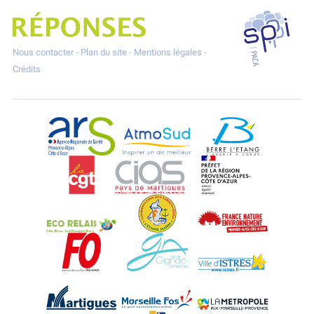
SPPPI P
Projet Réponses - Réduire les POllutioNs en Santé Environnement
Nous contacter
-
Plan du site
-
Mentions légales
-
Crédits
ARS Paca
AtmoSud
Berre l'Etang
CGT
CIAS
DREAL Paca
Eco-Relais Côte Bleue
Etang marin
France Nature 
Force Ouvrière
Gignac-la-Nerthe
Istres
Martigues
Marseille-Fos
Métropole Aix-M