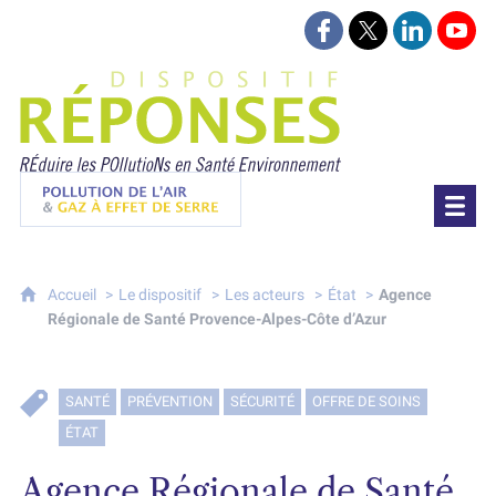
Suivez-nous sur Face
Suivez-nous sur 
Retrouvez-
Retr
Projet Réponses - Réduire les POllutioN
Pollution de l'air & gaz à effet de serre
Accueil
Le dispositif
Les acteurs
État
Agence
Régionale de Santé Provence-Alpes-Côte d’Azur
SANTÉ
PRÉVENTION
SÉCURITÉ
OFFRE DE SOINS
ÉTAT
Agence Régionale de Santé