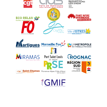
Eco-Relais Côte Bleue
Etang marin
France Nature 
Force Ouvrière
Gignac-la-Nerthe
Istres
Martigues
Marseille-Fos
Métropole Aix-M
Miramas
Port-Saint-Louis
Rognac
Saint-Chamas
PRSE
Région Sud
UPE 13 - GMIF