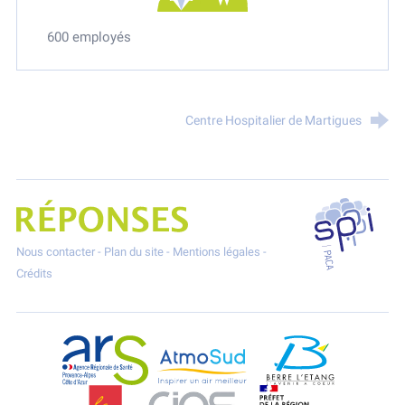
600 employés
Centre Hospitalier de Martigues
SPPPI P
Projet Réponses - Réduire les POllutioNs en Santé Environnement
Nous contacter
-
Plan du site
-
Mentions légales
-
Crédits
ARS Paca
AtmoSud
Berre l'Etang
CGT
CIAS
DREAL Paca