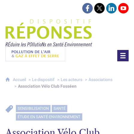
Suivez-nous sur Face
Suivez-nous sur 
Retrouvez-
Retr
Projet Réponses - Réduire les POllutioN
Pollution de l'air & gaz à effet de serre
Accueil
Le dispositif
Les acteurs
Associations
Association Vélo Club Fosséen
SENSIBILISATION
SANTÉ
ÉTUDE EN SANTÉ-ENVIRONNEMENT
Association Vélo Club