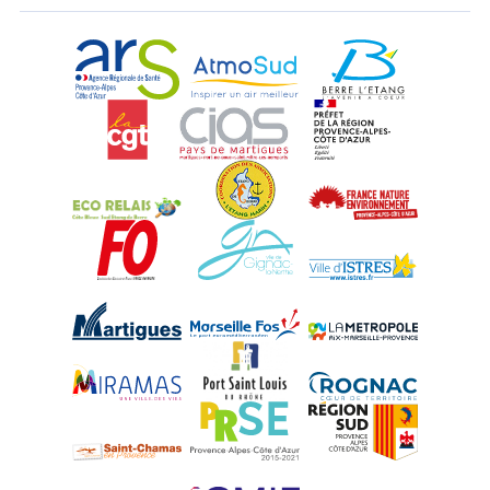
ARS Paca
AtmoSud
Berre l'Etang
CGT
CIAS
DREAL Paca
Eco-Relais Côte Bleue
Etang marin
France Nature 
Force Ouvrière
Gignac-la-Nerthe
Istres
Martigues
Marseille-Fos
Métropole Aix-M
Miramas
Port-Saint-Louis
Rognac
Saint-Chamas
PRSE
Région Sud
UPE 13 - GMIF