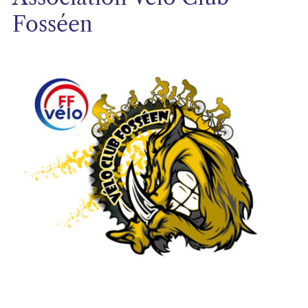
Fosséen