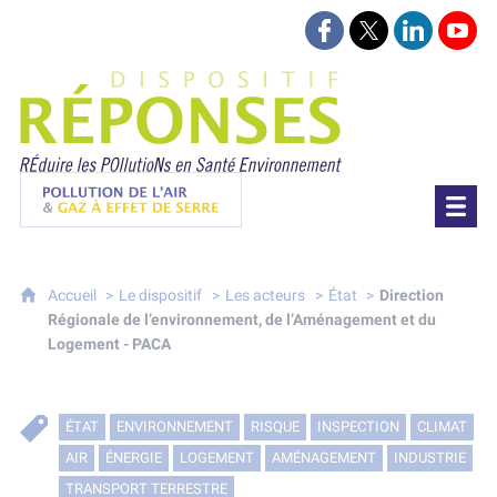
Suivez-nous sur Face
Suivez-nous sur 
Retrouvez-
Retr
Projet Réponses - Réduire les POllutioN
Pollution de l'air & gaz à effet de serre
Accueil
Le dispositif
Les acteurs
État
Direction
Régionale de l’environnement, de l’Aménagement et du
Logement - PACA
ÉTAT
ENVIRONNEMENT
RISQUE
INSPECTION
CLIMAT
AIR
ÉNERGIE
LOGEMENT
AMÉNAGEMENT
INDUSTRIE
TRANSPORT TERRESTRE