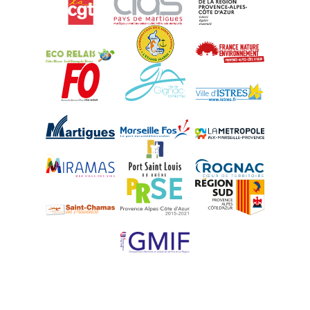
Eco-Relais Côte Bleue
Etang marin
France Nature 
Force Ouvrière
Gignac-la-Nerthe
Istres
Martigues
Marseille-Fos
Métropole Aix-M
Miramas
Port-Saint-Louis
Rognac
Saint-Chamas
PRSE
Région Sud
UPE 13 - GMIF