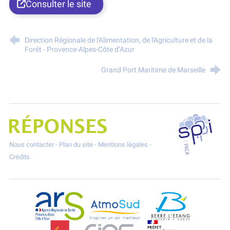
Consulter le site
Direction Régionale de l'Alimentation, de l'Agriculture et de la
Forêt - Provence-Alpes-Côte d’Azur
Grand Port Maritime de Marseille
SPPPI P
Projet Réponses - Réduire les POllutioNs en Santé Environnement
Nous contacter
-
Plan du site
-
Mentions légales
-
Crédits
ARS Paca
AtmoSud
Berre l'Etang
CGT
CIAS
DREAL Paca