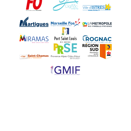
Martigues
Marseille-Fos
Métropole Aix-M
Miramas
Port-Saint-Louis
Rognac
Saint-Chamas
PRSE
Région Sud
UPE 13 - GMIF