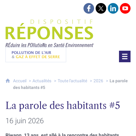
Suivez-nous sur Face
Suivez-nous sur 
Retrouvez-
Retr
Projet Réponses - Réduire les POllutioN
Pollution de l'air & gaz à effet de serre
Accueil
Actualités
Toute l'actualité
2026
La parole
des habitants #5
La parole des habitants #5
16 juin 2026
Riwann, 13 ans, est allé à la rencontre des habitants