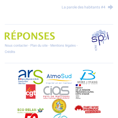
La parole des habitants #4
SPPPI P
Projet Réponses - Réduire les POllutioNs en Santé Environnement
Nous contacter
-
Plan du site
-
Mentions légales
-
Crédits
ARS Paca
AtmoSud
Berre l'Etang
CGT
CIAS
DREAL Paca
Eco-Relais Côte Bleue
Etang marin
France Nature 
Force Ouvrière
Gignac-la-Nerthe
Istres