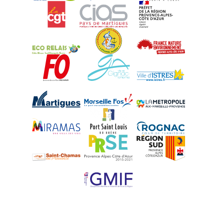
CGT
CIAS
DREAL Paca
Eco-Relais Côte Bleue
Etang marin
France Nature 
Force Ouvrière
Gignac-la-Nerthe
Istres
Martigues
Marseille-Fos
Métropole Aix-M
Miramas
Port-Saint-Louis
Rognac
Saint-Chamas
PRSE
Région Sud
UPE 13 - GMIF