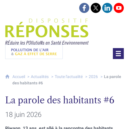
Suivez-nous sur Face
Suivez-nous sur 
Retrouvez-
Retr
Projet Réponses - Réduire les POllutioN
Pollution de l'air & gaz à effet de serre
Accueil
Actualités
Toute l'actualité
2026
La parole
des habitants #6
La parole des habitants #6
18 juin 2026
Riwann, 13 ans, est allé à la rencontre des habitants