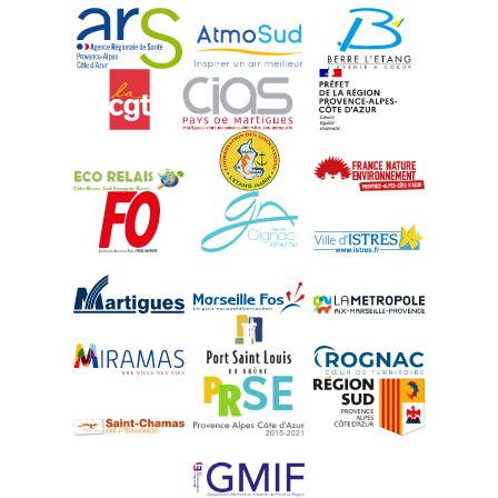
ARS Paca
AtmoSud
Berre l'Etang
CGT
CIAS
DREAL Paca
Eco-Relais Côte Bleue
Etang marin
France Nature 
Force Ouvrière
Gignac-la-Nerthe
Istres
Martigues
Marseille-Fos
Métropole Aix-M
Miramas
Port-Saint-Louis
Rognac
Saint-Chamas
PRSE
Région Sud
UPE 13 - GMIF