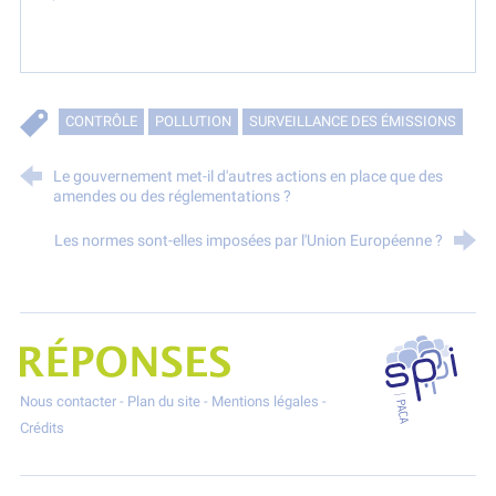
CONTRÔLE
POLLUTION
SURVEILLANCE DES ÉMISSIONS
Le gouvernement met-il d'autres actions en place que des
amendes ou des réglementations ?
Les normes sont-elles imposées par l'Union Européenne ?
SPPPI P
Projet Réponses - Réduire les POllutioNs en Santé Environnement
Nous contacter
-
Plan du site
-
Mentions légales
-
Crédits