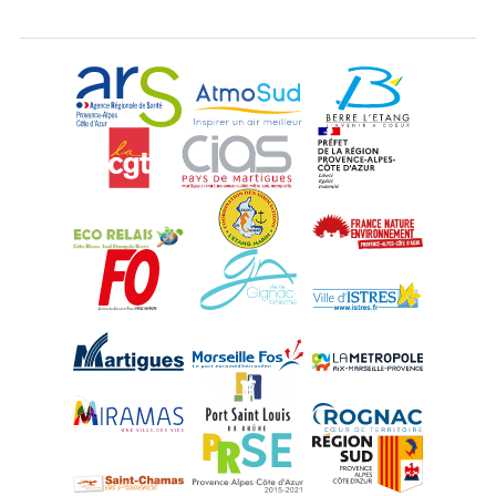
ARS Paca
AtmoSud
Berre l'Etang
CGT
CIAS
DREAL Paca
Eco-Relais Côte Bleue
Etang marin
France Nature 
Force Ouvrière
Gignac-la-Nerthe
Istres
Martigues
Marseille-Fos
Métropole Aix-M
Miramas
Port-Saint-Louis
Rognac
Saint-Chamas
PRSE
Région Sud