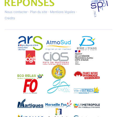
Nous contacter
-
Plan du site
-
Mentions légales
-
Crédits
ARS Paca
AtmoSud
Berre l'Etang
CGT
CIAS
DREAL Paca
Eco-Relais Côte Bleue
Etang marin
France Nature 
Force Ouvrière
Gignac-la-Nerthe
Istres
Martigues
Marseille-Fos
Métropole Aix-M
Miramas
Port-Saint-Louis
Rognac