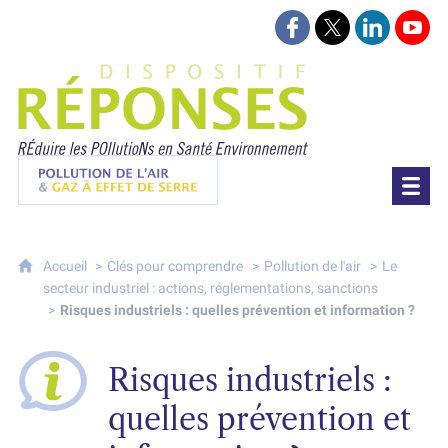
Suivez-nous sur Face
Suivez-nous sur 
Retrouvez-
Retr
Projet Réponses - Réduire les POllutioN
Pollution de l'air & gaz à effet de serre
Accueil
Clés pour comprendre
Pollution de l'air
Le
secteur industriel : actions, réglementations, sanctions
Risques industriels : quelles prévention et information ?
Risques industriels :
quelles prévention et