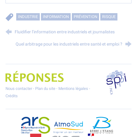
INDUSTRIE
INFORMATION
PRÉVENTION
RISQUE
Fluidifier l’information entre industriels et journalistes
Quel arbitrage pour les industriels entre santé et emploi ?
SPPPI P
Projet Réponses - Réduire les POllutioNs en Santé Environnement
Nous contacter
-
Plan du site
-
Mentions légales
-
Crédits
ARS Paca
AtmoSud
Berre l'Etang